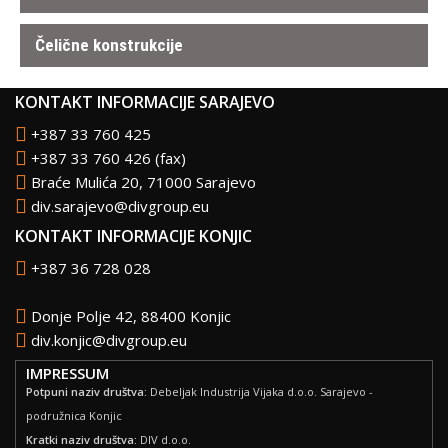
Čelične konstrukcije
KONTAKT INFORMACIJE SARAJEVO
+387 33 760 425
+387 33 760 426
(fax)
Braće Mulića 20, 71000 Sarajevo
div.sarajevo@divgroup.eu
KONTAKT INFORMACIJE KONJIC
+387 36 728 028
Donje Polje 42, 88400 Konjic
div.konjic@divgroup.eu
IMPRESSUM
Potpuni naziv društva:
Debeljak Industrija Vijaka d.o.o. Sarajevo -
podružnica Konjic
Kratki naziv društva:
DIV d.o.o.