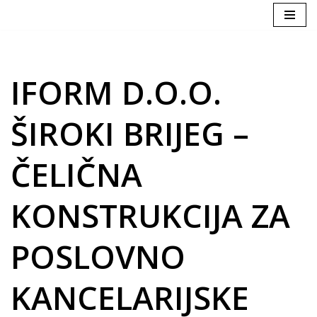
Skip
to
content
IFORM D.O.O.
ŠIROKI BRIJEG –
ČELIČNA
KONSTRUKCIJA ZA
POSLOVNO
KANCELARIJSKE